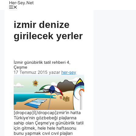
Her-Sey.Net
izmir denize
girilecek yerler
İzmir günübirlik tatil rehberi 4,
Çeşme
17 Temmuz 2015
yazar
her-sey
[dropcap]İ[/dropcap]zmir’in hatta
Türkiye’nin gözbebeği plajlarına
sahip olan Çeşme’ye günübirlik tatil
için gitmek, hele hele haftasonu
bunu yapmak cıvıl cıvıl plajları