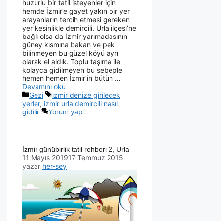
huzurlu bir tatil isteyenler için
hemde İzmir’e gayet yakın bir yer
arayanların tercih etmesi gereken
yer kesinlikle demircili. Urla ilçesi’ne
bağlı olsa da İzmir yarımadasının
güney kısmına bakan ve pek
bilinmeyen bu güzel köyü ayrı
olarak el aldık. Toplu taşıma ile
kolayca gidilmeyen bu sebeple
hemen hemen İzmir’in bütün …
Devamını oku
Gezi
izmir denize girilecek
yerler
,
izmir urla demircili nasıl
gidilir
Yorum yap
İzmir günübirlik tatil rehberi 2, Urla
11 Mayıs 2019
17 Temmuz 2015
yazar
her-sey