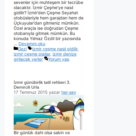
sevenler için muhteşem bir tecrübe
olacaktır. İzmir Çeşme’ye nasıl
gidilir? İzmir’den Çeşme Seyahat
otobüsleriyle hem garajdan hem de
Üçkuyular’dan gitmeniz mümkün.
Özel araçla ise doğrudan Çeşme
otobanıyla gitmek mümkün. Bu
konuda Yılmaz Özdil bir yazısında
…
Devamını oku
Gezi
izmir çeşme nasıl gidilir
,
izmir çeşme plajlar
,
izmir denize
girilecek yerler
Yorum yap
İzmir günübirlik tatil rehberi 3,
Demircili Urla
17 Temmuz 2015
yazar
her-sey
Bir günlük dahi olsa sakin ve