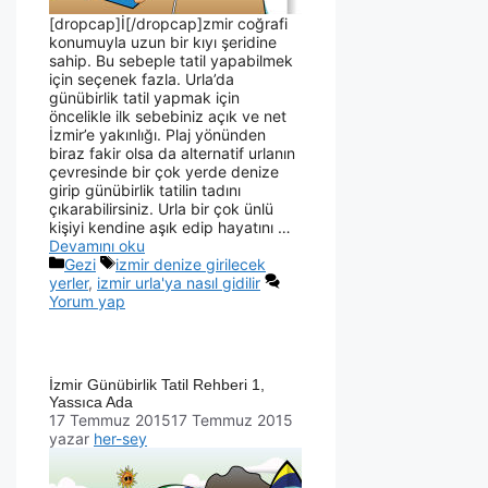
[dropcap]İ[/dropcap]zmir coğrafi
konumuyla uzun bir kıyı şeridine
sahip. Bu sebeple tatil yapabilmek
için seçenek fazla. Urla’da
günübirlik tatil yapmak için
öncelikle ilk sebebiniz açık ve net
İzmir’e yakınlığı. Plaj yönünden
biraz fakir olsa da alternatif urlanın
çevresinde bir çok yerde denize
girip günübirlik tatilin tadını
çıkarabilirsiniz. Urla bir çok ünlü
kişiyi kendine aşık edip hayatını …
Devamını oku
Gezi
izmir denize girilecek
yerler
,
izmir urla'ya nasıl gidilir
Yorum yap
İzmir Günübirlik Tatil Rehberi 1,
Yassıca Ada
17 Temmuz 2015
17 Temmuz 2015
yazar
her-sey