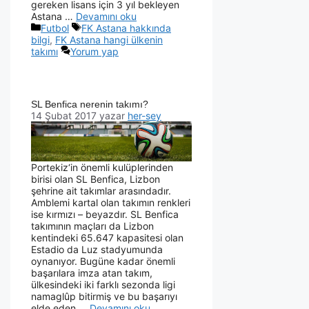
gereken lisans için 3 yıl bekleyen
Astana …
Devamını oku
Futbol
FK Astana hakkında
bilgi
,
FK Astana hangi ülkenin
takımı
Yorum yap
SL Benfica nerenin takımı?
14 Şubat 2017
yazar
her-sey
Portekiz‘in önemli kulüplerinden
birisi olan SL Benfica, Lizbon
şehrine ait takımlar arasındadır.
Amblemi kartal olan takımın renkleri
ise kırmızı – beyazdır. SL Benfica
takımının maçları da Lizbon
kentindeki 65.647 kapasitesi olan
Estadio da Luz stadyumunda
oynanıyor. Bugüne kadar önemli
başarılara imza atan takım,
ülkesindeki iki farklı sezonda ligi
namaglûp bitirmiş ve bu başarıyı
elde eden …
Devamını oku