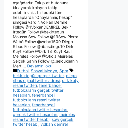
aşağıdadır. Takip et butonuna
tıklayarak kolayca takip
edebilirsiniz. Listedeki tüm
hesaplarda “Onaylanmış hesap”
simgesi vardır. Volkan Demirel
Follow @1VolkanDEMIREL Bekir
İrtegün Follow @bekirtegun
Moussa Sow Follow @19Sow Pierre
Webó Follow @webo1509 Diego
Ribas Follow @ribasdiego10 Dirk
Kuyt Follow @Dirk_18_Kuyt Raul
Meireles Follow @OficialMeireles
Selçuk Şahin Follow @_selcuksahin
Mert …
Devamını oku
Futbol
,
Sosyal Medya
,
Spor
bekir irtegün gerçek twitter
,
diego
ribas orjinal twitter adresi
,
dirk kuty
resmi twitterı
,
fenerbahçeli
futbolcuların gerçek twitter
hesapları
,
fenerbahçeli
futbolcuların resmi twitter
hesapları
,
fenerbahçeli
futbolcuların twitter hesapları
,
gerçek twitter hesapları
,
meireles
resmi twitter hesabı
,
sow gerçek
twitter hesabı
,
volkan demirel