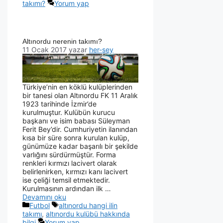
takımı?
Yorum yap
Altınordu nerenin takımı?
11 Ocak 2017
yazar
her-sey
Türkiye’nin en köklü kulüplerinden
bir tanesi olan Altınordu FK 11 Aralık
1923 tarihinde İzmir’de
kurulmuştur. Kulübün kurucu
başkanı ve isim babası Süleyman
Ferit Bey’dir. Cumhuriyetin ilanından
kısa bir süre sonra kurulan kulüp,
günümüze kadar başarılı bir şekilde
varlığını sürdürmüştür. Forma
renkleri kırmızı lacivert olarak
belirlenirken, kırmızı kanı lacivert
ise çeliği temsil etmektedir.
Kurulmasının ardından ilk …
Devamını oku
Futbol
altınordu hangi ilin
takımı
,
altınordu kulübü hakkında
bilgi
Yorum yap