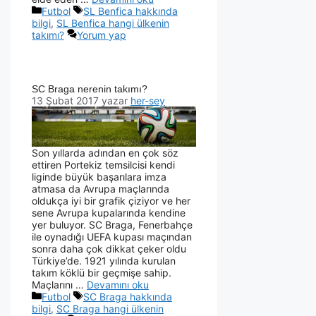
Futbol
SL Benfica hakkında
bilgi
,
SL Benfica hangi ülkenin
takımı?
Yorum yap
SC Braga nerenin takımı?
13 Şubat 2017
yazar
her-sey
Son yıllarda adından en çok söz
ettiren Portekiz temsilcisi kendi
liginde büyük başarılara imza
atmasa da Avrupa maçlarında
oldukça iyi bir grafik çiziyor ve her
sene Avrupa kupalarında kendine
yer buluyor. SC Braga, Fenerbahçe
ile oynadığı UEFA kupası maçından
sonra daha çok dikkat çeker oldu
Türkiye’de. 1921 yılında kurulan
takım köklü bir geçmişe sahip.
Maçlarını …
Devamını oku
Futbol
SC Braga hakkında
bilgi
,
SC Braga hangi ülkenin