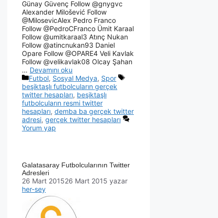
Günay Güvenç Follow @gnygvc
Alexander Milošević Follow
@MilosevicAlex Pedro Franco
Follow @PedroCFranco Ümit Karaal
Follow @umitkaraal3 Atınç Nukan
Follow @atincnukan93 Daniel
Opare Follow @OPARE4 Veli Kavlak
Follow @velikavlak08 Olcay Şahan
…
Devamını oku
Futbol
,
Sosyal Medya
,
Spor
beşiktaşlı futbolcuların gerçek
twitter hesapları
,
beşiktaşlı
futbolcuların resmi twitter
hesapları
,
demba ba gerçek twitter
adresi
,
gerçek twitter hesapları
Yorum yap
Galatasaray Futbolcularının Twitter
Adresleri
26 Mart 2015
26 Mart 2015
yazar
her-sey