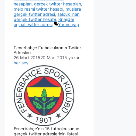
hesapları
,
gerçek twitter hesapları
,
melo resmi twitter hesabı
,
muslera
gerçek twitter adresi
,
selçuk inan
gerçek twitter hesabı
,
Sneijder
orjinal twitter adresi
Yorum yap
Fenerbahçe Futbolcularının Twitter
Adresleri
26 Mart 2015
20 Mart 2015
yazar
her-sey
Fenerbahçe‘nin 15 futbolcusunun
gerçek twitter adreslerinin listesi