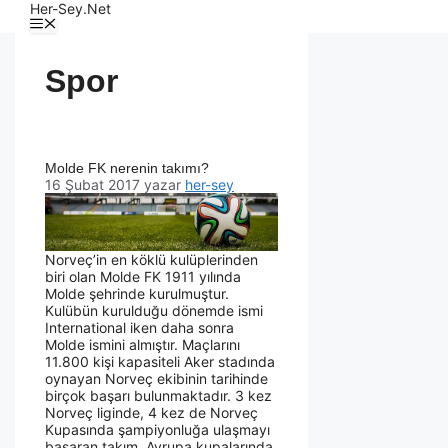
Her-Sey.Net
Spor
Molde FK nerenin takımı?
16 Şubat 2017
yazar
her-sey
Norveç’in en köklü kulüplerinden
biri olan Molde FK 1911 yılında
Molde şehrinde kurulmuştur.
Kulübün kurulduğu dönemde ismi
International iken daha sonra
Molde ismini almıştır. Maçlarını
11.800 kişi kapasiteli Aker stadında
oynayan Norveç ekibinin tarihinde
birçok başarı bulunmaktadır. 3 kez
Norveç liginde, 4 kez de Norveç
Kupasında şampiyonluğa ulaşmayı
başaran takım, Avrupa kupalarında