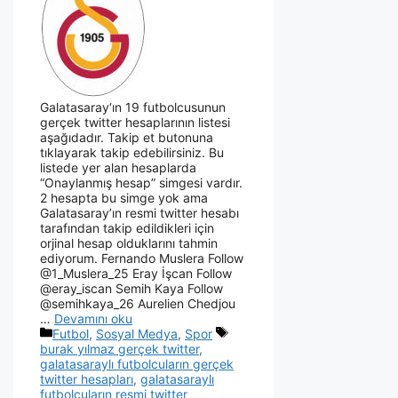
Galatasaray‘ın 19 futbolcusunun
gerçek twitter hesaplarının listesi
aşağıdadır. Takip et butonuna
tıklayarak takip edebilirsiniz. Bu
listede yer alan hesaplarda
“Onaylanmış hesap” simgesi vardır.
2 hesapta bu simge yok ama
Galatasaray’ın resmi twitter hesabı
tarafından takip edildikleri için
orjinal hesap olduklarını tahmin
ediyorum. Fernando Muslera Follow
@1_Muslera_25 Eray İşcan Follow
@eray_iscan Semih Kaya Follow
@semihkaya_26 Aurelien Chedjou
…
Devamını oku
Futbol
,
Sosyal Medya
,
Spor
burak yılmaz gerçek twitter
,
galatasaraylı futbolcuların gerçek
twitter hesapları
,
galatasaraylı
futbolcuların resmi twitter