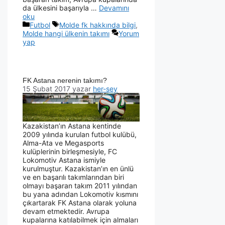
da ülkesini başarıyla …
Devamını
oku
Futbol
Molde fk hakkında bilgi
,
Molde hangi ülkenin takımı
Yorum
yap
FK Astana nerenin takımı?
15 Şubat 2017
yazar
her-sey
Kazakistan’ın Astana kentinde
2009 yılında kurulan futbol kulübü,
Alma-Ata ve Megasports
kulüplerinin birleşmesiyle, FC
Lokomotiv Astana ismiyle
kurulmuştur. Kazakistan’ın en ünlü
ve en başarılı takımlarından biri
olmayı başaran takım 2011 yılından
bu yana adından Lokomotiv kısmını
çıkartarak FK Astana olarak yoluna
devam etmektedir. Avrupa
kupalarına katılabilmek için almaları