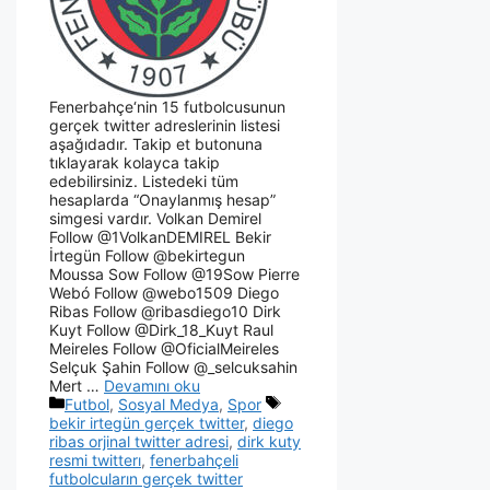
Fenerbahçe‘nin 15 futbolcusunun
gerçek twitter adreslerinin listesi
aşağıdadır. Takip et butonuna
tıklayarak kolayca takip
edebilirsiniz. Listedeki tüm
hesaplarda “Onaylanmış hesap”
simgesi vardır. Volkan Demirel
Follow @1VolkanDEMIREL Bekir
İrtegün Follow @bekirtegun
Moussa Sow Follow @19Sow Pierre
Webó Follow @webo1509 Diego
Ribas Follow @ribasdiego10 Dirk
Kuyt Follow @Dirk_18_Kuyt Raul
Meireles Follow @OficialMeireles
Selçuk Şahin Follow @_selcuksahin
Mert …
Devamını oku
Futbol
,
Sosyal Medya
,
Spor
bekir irtegün gerçek twitter
,
diego
ribas orjinal twitter adresi
,
dirk kuty
resmi twitterı
,
fenerbahçeli
futbolcuların gerçek twitter