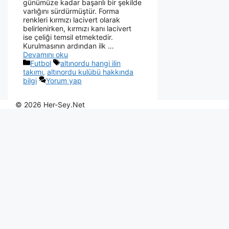
günümüze kadar başarılı bir şekilde
varlığını sürdürmüştür. Forma
renkleri kırmızı lacivert olarak
belirlenirken, kırmızı kanı lacivert
ise çeliği temsil etmektedir.
Kurulmasının ardından ilk …
Devamını oku
Futbol
altınordu hangi ilin
takımı
,
altınordu kulübü hakkında
bilgi
Yorum yap
© 2026 Her-Sey.Net