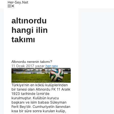
Her-Sey.Net
altınordu
hangi ilin
takımı
Altınordu nerenin takımı?
11 Ocak 2017
yazar
her-sey
Türkiye’nin en köklü kulüplerinden
bir tanesi olan Altınordu FK 11 Aralık
1923 tarihinde İzmir’de
kurulmuştur. Kulübün kurucu
başkanı ve isim babası Süleyman
Ferit Bey’dir. Cumhuriyetin ilanından
kısa bir süre sonra kurulan kulüp,