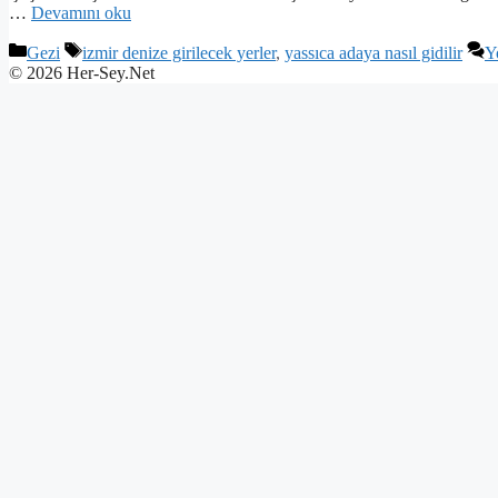
…
Devamını oku
Kategoriler
Etiketler
Gezi
izmir denize girilecek yerler
,
yassıca adaya nasıl gidilir
Y
© 2026 Her-Sey.Net