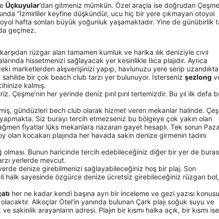
de
Üçkuyular
’dan gitmeniz mümkün. Özel araçla ise doğrudan Çeşm
nda “İzmirliler keyfine düşkündür, ucu hiç bir yere çıkmayan otoyol
oyol hafta sonları büyük yoğunluk yaşamaktadır. Yine de günübirlik ta
arda geçmez.
e karşıdan rüzgar alan tamamen kumluk ve harika ılık deniziyle cıvıl
larında hissetmenizi sağlayacak yer kesinlikle Ilıca plajıdır. Ayrıca
eki marketlerden alışverişinizi yapıp, havlunuzu yere serip uzandıkt
Bu sahilde bir çok beach club tarzı yer bulunuyor. İsterseniz
şezlong
v
hinize kalmış.
iz. Çeşme’nin her yerinde deniz pırıl pırıl tertemizdir. Bu yıl ilk defa b
lmiş, gündüzleri bech club olarak hizmet veren mekanlar halinde. Çe
 yapmakta. Siz burayı tercih etmezseniz bu bölgeye çok yakın olan
a rağmen fiyatlar lüks mekanlara nazaran gayet hesaplı. Tek sorun Paz
koy olan kocakarı plajında her havada sakin denize girmenin tadını
 olması. Bunun haricinde tercih edebileceğiniz diğer bir yer de buras
tarzı yerlerde mevcut.
ı yerde denize girebilmenizi sağlayabileceğiniz hoş bir plaj. Son
çli halk sayesinde özgürce denize ücretsiz girebileceğiniz rüzgarı bol,
atı
her ne kadar kendi başına ayrı bir inceleme ve gezi yazısı konus
olacaktır. Alkoçlar Otel’in yanında bulunan Çark plajı soğuk suyu ve
ık ve sakinlik arayanların adresi. Plajın bir kısmı halka açık, bir kısmı ise