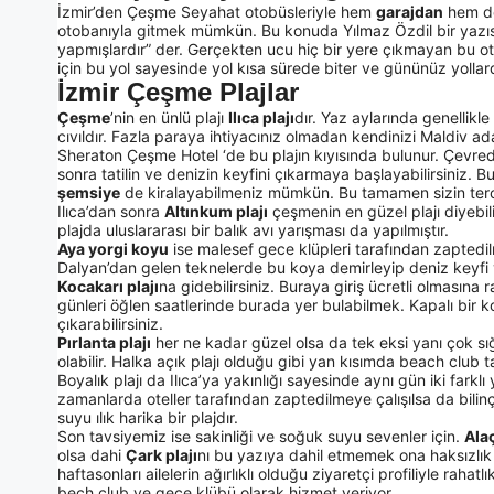
İzmir’den Çeşme Seyahat otobüsleriyle hem
garajdan
hem 
otobanıyla gitmek mümkün. Bu konuda Yılmaz Özdil bir yazısı
yapmışlardır” der. Gerçekten ucu hiç bir yere çıkmayan bu ot
için bu yol sayesinde yol kısa sürede biter ve gününüz yoll
İzmir Çeşme Plajlar
Çeşme
’nin en ünlü plajı
Ilıca plajı
dır. Yaz aylarında genellikl
cıvıldır. Fazla paraya ihtiyacınız olmadan kendinizi Maldiv ada
Sheraton Çeşme Hotel ‘de bu plajın kıyısında bulunur. Çevred
sonra tatilin ve denizin keyfini çıkarmaya başlayabilirsiniz. 
şemsiye
de kiralayabilmeniz mümkün. Bu tamamen sizin terci
Ilıca’dan sonra
Altınkum plajı
çeşmenin en güzel plajı diyebilir
plajda uluslararası bir balık avı yarışması da yapılmıştır.
Aya yorgi koyu
ise malesef gece klüpleri tarafından zaptedi
Dalyan’dan gelen teknelerde bu koya demirleyip deniz keyfi
Kocakarı plajı
na gidebilirsiniz. Buraya giriş ücretli olmasın
günleri öğlen saatlerinde burada yer bulabilmek. Kapalı bir 
çıkarabilirsiniz.
Pırlanta plajı
her ne kadar güzel olsa da tek eksi yanı çok sığ
olabilir. Halka açık plajı olduğu gibi yan kısımda beach club 
Boyalık plajı da Ilıca’ya yakınlığı sayesinde aynı gün iki farkl
zamanlarda oteller tarafından zaptedilmeye çalışılsa da bilin
suyu ılık harika bir plajdır.
Son tavsiyemiz ise sakinliği ve soğuk suyu sevenler için.
Alaç
olsa dahi
Çark plajı
nı bu yazıya dahil etmemek ona haksızlık 
haftasonları ailelerin ağırlıklı olduğu ziyaretçi profiliyle rahatl
bech club ve gece klübü olarak hizmet veriyor.