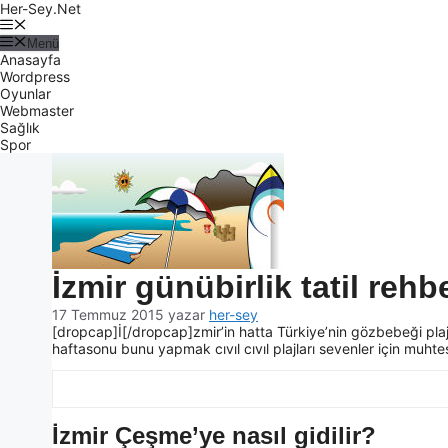
Her-Sey.Net
Menü
Anasayfa
Wordpress
Oyunlar
Webmaster
Sağlık
Spor
İzmir günübirlik tatil reh
17 Temmuz 2015
yazar
her-sey
[dropcap]İ[/dropcap]zmir’in hatta Türkiye’nin gözbebeği plaj
haftasonu bunu yapmak cıvıl cıvıl plajları sevenler için muhte
İzmir Çeşme’ye nasıl gidilir?