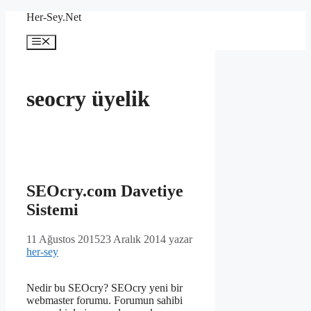
İçeriğe
Her-Sey.Net
atla
Menü
seocry üyelik
SEOcry.com Davetiye
Sistemi
11 Ağustos 2015
23 Aralık 2014
yazar
her-sey
Nedir bu SEOcry? SEOcry yeni bir
webmaster forumu. Forumun sahibi