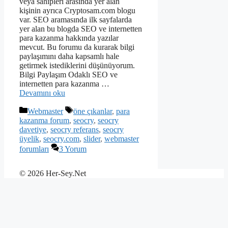
veya sahipleri arasında yer alan
kişinin ayrıca Cryptosam.com blogu
var. SEO aramasında ilk sayfalarda
yer alan bu blogda SEO ve internetten
para kazanma hakkında yazılar
mevcut. Bu forumu da kurarak bilgi
paylaşımını daha kapsamlı hale
getirmek istediklerini düşünüyorum.
Bilgi Paylaşım Odaklı SEO ve
internetten para kazanma …
Devamını oku
Kategoriler
Etiketler
Webmaster
öne çıkanlar
,
para
kazanma forum
,
seocry
,
seocry
davetiye
,
seocry referans
,
seocry
üyelik
,
seocry.com
,
slider
,
webmaster
forumları
3 Yorum
© 2026 Her-Sey.Net