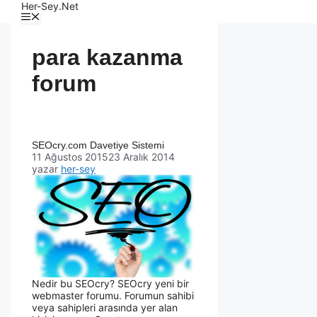
Her-Sey.Net
para kazanma
forum
SEOcry.com Davetiye Sistemi
11 Ağustos 2015
23 Aralık 2014
yazar
her-sey
Nedir bu SEOcry? SEOcry yeni bir
webmaster forumu. Forumun sahibi
veya sahipleri arasında yer alan