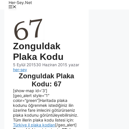
Her-Sey.Net
Zonguldak
Plaka Kodu
5 Eylül 2015
30 Haziran 2015
yazar
her-sey
Zonguldak Plaka
Kodu: 67
[show-map id=’3′]
[geo_alert style=”1″
color=”green”]Haritada plaka
kodunu öğrenmek istediğiniz ilin
üzerine fare imlecini götürürseniz
plaka kodunu görüntüleyebilirsiniz.
Tüm illerin plaka kodu listesi için:
Türkiye il plaka kodları
[/geo_alert]