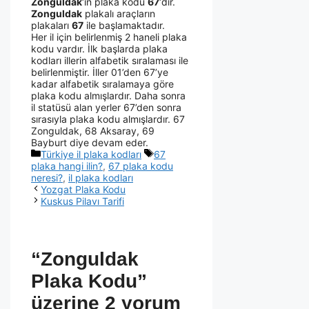
Zonguldak
‘ın plaka kodu
67
‘dir.
Zonguldak
plakalı araçların
plakaları
67
ile başlamaktadır.
Her il için belirlenmiş 2 haneli plaka
kodu vardır. İlk başlarda plaka
kodları illerin alfabetik sıralaması ile
belirlenmiştir. İller 01’den 67’ye
kadar alfabetik sıralamaya göre
plaka kodu almışlardır. Daha sonra
il statüsü alan yerler 67’den sonra
sırasıyla plaka kodu almışlardır. 67
Zonguldak, 68 Aksaray, 69
Bayburt diye devam eder.
Türkiye il plaka kodları
67
plaka hangi ilin?
,
67 plaka kodu
neresi?
,
il plaka kodları
Yozgat Plaka Kodu
Kuskus Pilavı Tarifi
“Zonguldak
Plaka Kodu”
üzerine 2 yorum