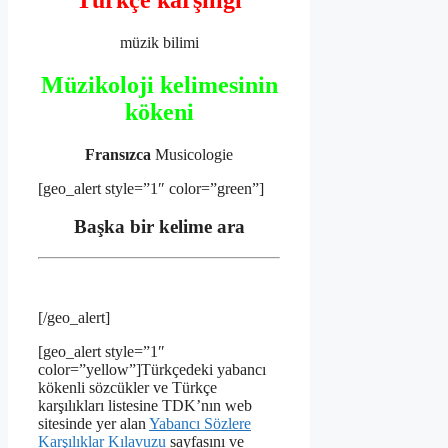
Türkçe karşılığı
müzik bilimi
Müzikoloji kelimesinin
kökeni
Fransızca
Musicologie
[geo_alert style=”1″ color=”green”]
Başka bir kelime ara
[/geo_alert]
[geo_alert style=”1″
color=”yellow”]Türkçedeki yabancı
kökenli sözcükler ve Türkçe
karşılıkları listesine TDK’nın web
sitesinde yer alan
Yabancı Sözlere
Karşılıklar Kılavuzu
sayfasını ve