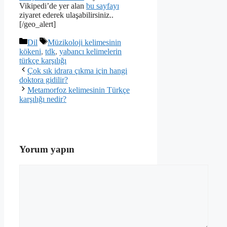
Vikipedi’de yer alan
bu sayfayı
ziyaret ederek ulaşabilirsiniz..
[/geo_alert]
Kategoriler
Etiketler
Dil
Müzikoloji kelimesinin
kökeni
,
tdk
,
yabancı kelimelerin
türkçe karşılığı
Çok sık idrara çıkma için hangi
doktora gidilir?
Metamorfoz kelimesinin Türkçe
karşılığı nedir?
Yorum yapın
Yorum