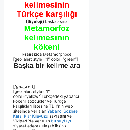
kelimesinin
Türkçe karşılığı
(Biyoloji)
başkalaşma
Metamorfoz
kelimesinin
kökeni
Fransızca
Métamorphose
[geo_alert style=”1″ color=”green”]
Başka bir kelime ara
[/geo_alert]
[geo_alert style=”1″
color=”yellow”]Türkçedeki yabancı
kökenli sözcükler ve Türkçe
karşılıkları listesine TDK’nın web
sitesinde yer alan
Yabancı Sözlere
Karşılıklar Kılavuzu
sayfasını ve
Vikipedi’de yer alan
bu sayfayı
ziyaret ederek ulaşabilirsiniz..