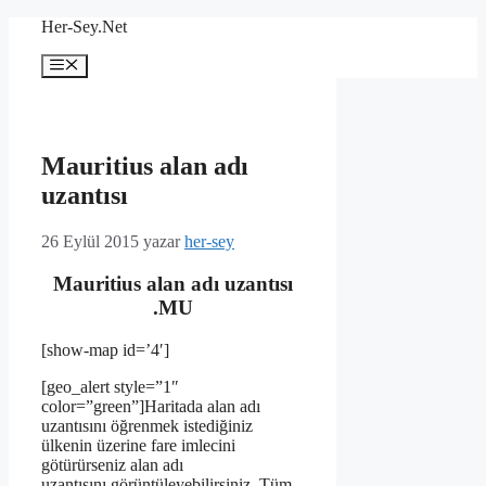
İçeriğe
Her-Sey.Net
atla
Menü
Mauritius alan adı
uzantısı
26 Eylül 2015
yazar
her-sey
Mauritius alan adı uzantısı
.MU
[show-map id=’4′]
[geo_alert style=”1″
color=”green”]Haritada alan adı
uzantısını öğrenmek istediğiniz
ülkenin üzerine fare imlecini
götürürseniz alan adı
uzantısını görüntüleyebilirsiniz. Tüm