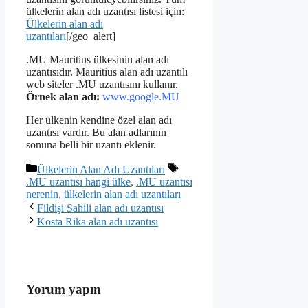
ülkelerin alan adı uzantısı listesi için:
Ülkelerin alan adı
uzantıları
[/geo_alert]
.MU Mauritius ülkesinin alan adı
uzantısıdır. Mauritius alan adı uzantılı
web siteler .MU uzantısını kullanır.
Örnek alan adı:
www.google.MU
Her ülkenin kendine özel alan adı
uzantısı vardır. Bu alan adlarının
sonuna belli bir uzantı eklenir.
Kategoriler
Ülkelerin Alan Adı Uzantıları
Etiketler
.MU uzantısı hangi ülke
,
.MU uzantısı
nerenin
,
ülkelerin alan adı uzantıları
Fildişi Sahili alan adı uzantısı
Kosta Rika alan adı uzantısı
Yorum yapın