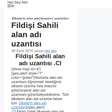
Her-Sey.Net
Fildişi Sahili
alan adı
uzantısı
26 Eylül 2015
yazar
her-sey
Fildişi Sahili alan
adı uzantısı .CI
[show-map id=’4′]
[geo_alert style=”1″
color=”green”]Haritada alan adı
uzantısını öğrenmek istediğiniz
ülkenin üzerine fare imlecini
götürürseniz alan adı
uzantısını görüntüleyebilirsiniz. Tüm
ülkelerin alan adı uzantısı listesi
için:
Ülkelerin alan adı
uzantıları
[/geo_alert]
.CI Fildişi Sahili ülkesinin alan adı