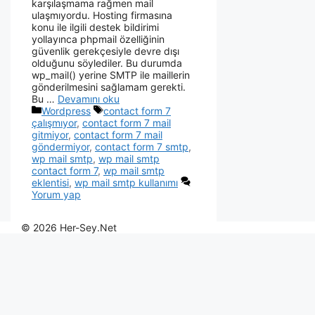
karşılaşmama rağmen mail
ulaşmıyordu. Hosting firmasına
konu ile ilgili destek bildirimi
yollayınca phpmail özelliğinin
güvenlik gerekçesiyle devre dışı
olduğunu söylediler. Bu durumda
wp_mail() yerine SMTP ile maillerin
gönderilmesini sağlamam gerekti.
Bu …
Devamını oku
Wordpress
contact form 7
çalışmıyor
,
contact form 7 mail
gitmiyor
,
contact form 7 mail
göndermiyor
,
contact form 7 smtp
,
wp mail smtp
,
wp mail smtp
contact form 7
,
wp mail smtp
eklentisi
,
wp mail smtp kullanımı
Yorum yap
© 2026 Her-Sey.Net