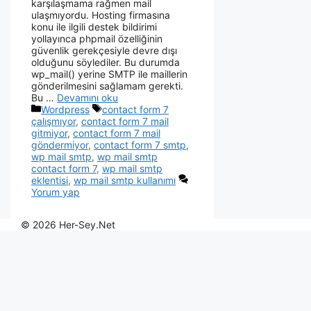
karşılaşmama rağmen mail
ulaşmıyordu. Hosting firmasına
konu ile ilgili destek bildirimi
yollayınca phpmail özelliğinin
güvenlik gerekçesiyle devre dışı
olduğunu söylediler. Bu durumda
wp_mail() yerine SMTP ile maillerin
gönderilmesini sağlamam gerekti.
Bu …
Devamını oku
Wordpress
contact form 7
çalışmıyor
,
contact form 7 mail
gitmiyor
,
contact form 7 mail
göndermiyor
,
contact form 7 smtp
,
wp mail smtp
,
wp mail smtp
contact form 7
,
wp mail smtp
eklentisi
,
wp mail smtp kullanımı
Yorum yap
© 2026 Her-Sey.Net