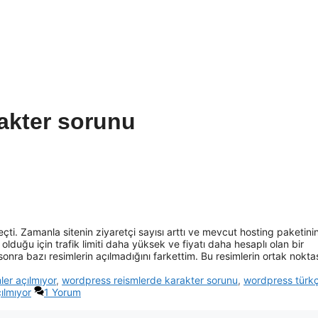
akter sorunu
çti. Zamanla sitenin ziyaretçi sayısı arttı ve mevcut hosting paketini
olduğu için trafik limiti daha yüksek ve fiyatı daha hesaplı olan bir
sonra bazı resimlerin açılmadığını farkettim. Bu resimlerin ortak nokta
ler açılmıyor
,
wordpress reismlerde karakter sorunu
,
wordpress türk
ılmıyor
1 Yorum