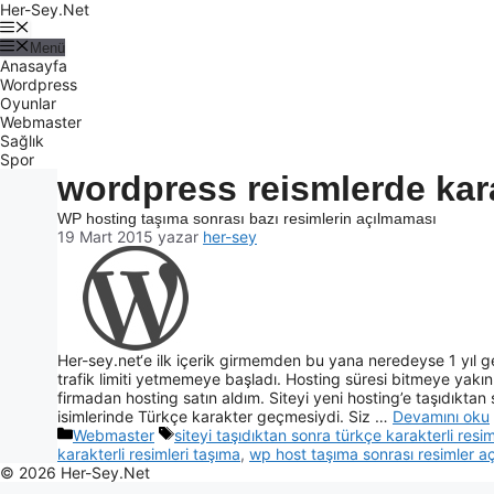
Her-Sey.Net
Menü
Anasayfa
Wordpress
Oyunlar
Webmaster
Sağlık
Spor
wordpress reismlerde kar
WP hosting taşıma sonrası bazı resimlerin açılmaması
19 Mart 2015
yazar
her-sey
Her-sey.net‘e ilk içerik girmemden bu yana neredeyse 1 yıl ge
trafik limiti yetmemeye başladı. Hosting süresi bitmeye yakın 
firmadan hosting satın aldım. Siteyi yeni hosting’e taşıdıktan 
isimlerinde Türkçe karakter geçmesiydi. Siz …
Devamını oku
Webmaster
siteyi taşıdıktan sonra türkçe karakterli resim
karakterli resimleri taşıma
,
wp host taşıma sonrası resimler aç
© 2026 Her-Sey.Net