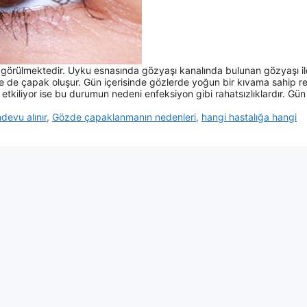
örülmektedir. Uyku esnasında gözyaşı kanalında bulunan gözyaşı il
 de çapak oluşur. Gün içerisinde gözlerde yoğun bir kıvama sahip re
tkiliyor ise bu durumun nedeni enfeksiyon gibi rahatsızlıklardır. Gün
evu alınır
,
Gözde çapaklanmanın nedenleri
,
hangi hastalığa hangi