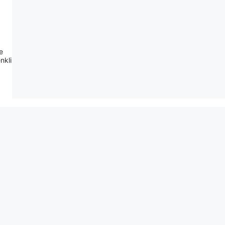
e
nkli