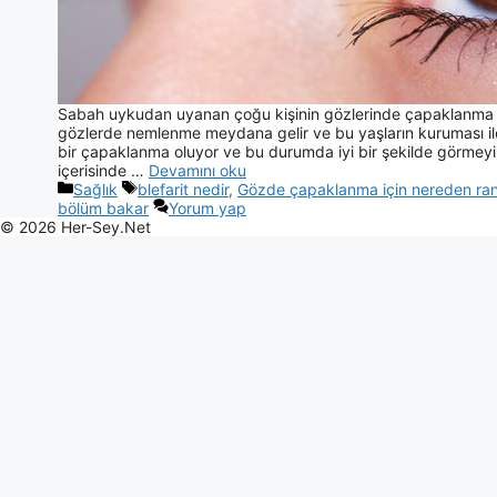
Sabah uykudan uyanan çoğu kişinin gözlerinde çapaklanma g
gözlerde nemlenme meydana gelir ve bu yaşların kuruması ile
bir çapaklanma oluyor ve bu durumda iyi bir şekilde görmeyi e
içerisinde …
Devamını oku
Sağlık
blefarit nedir
,
Gözde çapaklanma için nereden rand
bölüm bakar
Yorum yap
© 2026 Her-Sey.Net