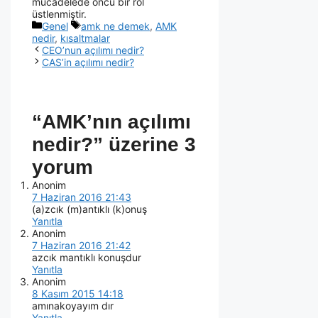
mücadelede öncü bir rol
üstlenmiştir.
Genel
amk ne demek
,
AMK
nedir
,
kısaltmalar
CEO’nun açılımı nedir?
CAS’in açılımı nedir?
“AMK’nın açılımı
nedir?” üzerine 3
yorum
Anonim
7 Haziran 2016 21:43
(a)zcık (m)antıklı (k)onuş
Yanıtla
Anonim
7 Haziran 2016 21:42
azcık mantıklı konuşdur
Yanıtla
Anonim
8 Kasım 2015 14:18
amınakoyayım dır
Yanıtla