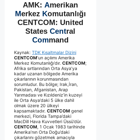
AMK:
A
merikan
M
erkez
K
omutanlığı
CENTCOM: United
States
Cent
ral
Com
mand
Kaynak:
TDK Kısaltmalar Dizini
CENTCOM
‘un açılımı Amerika
Merkez Komutanlığı’dır.
CENTCOM
;
Afrika sırtlarından Orta Asya’ya
kadar uzanan bölgede Amerika
çıkarlarının korunmasından
sorumludur. Bu bölge; Irak,İran,
Pakistan, Afganistan, Arap
Yarımadası ve Kızıldeniz’in kuzeyi
ile Orta Asya’daki 5 ülke dahil
olmak üzere 20 ülkeyi
kapsamaktadır.
CENTCOM
genel
merkezi, Florida Tampa’daki
MacDill Hava Kuvvetleri Üssü’dür.
CENTCOM
, 1 Ocak 1983 tarihinde
Amerika’nın Orta Doğu’daki
çıkarlarını gözetmek amacıyla