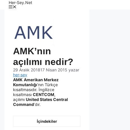
Her-Sey.Net
AMK’nın
açılımı nedir?
29 Aralık 2018
17 Nisan 2015
yazar
her-sey
AMK
Amerikan Merkez
Komutanlığı
‘nın Türkçe
kısaltmasıdır. İngilizce
kısaltması
CENTCOM
,
açılımı
United States Central
Command
‘dır.
İçindekiler