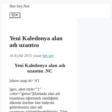
İçeriğe
Her-Sey.Net
atla
Menü
Yeni Kaledonya alan
adı uzantısı
16 Eylül 2015
yazar
her-sey
Yeni Kaledonya alan adı
uzantısı .NC
[show-map id=’4′]
[geo_alert style=”1″
color=”green”]Haritada alan adı
uzantısını öğrenmek istediğiniz
ülkenin üzerine fare imlecini
götürürseniz alan adı
uzantısını görüntüleyebilirsiniz. Tüm