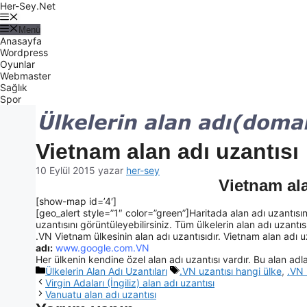
Her-Sey.Net
Menü
Anasayfa
Wordpress
Oyunlar
Webmaster
Sağlık
Spor
Vietnam alan adı uzantısı
10 Eylül 2015
yazar
her-sey
Vietnam ala
[show-map id=’4′]
[geo_alert style=”1″ color=”green”]Haritada alan adı uzantısın
uzantısını görüntüleyebilirsiniz. Tüm ülkelerin alan adı uzantısı 
.VN Vietnam ülkesinin alan adı uzantısıdır. Vietnam alan adı uza
adı:
www.google.com.VN
Her ülkenin kendine özel alan adı uzantısı vardır. Bu alan adlar
Ülkelerin Alan Adı Uzantıları
.VN uzantısı hangi ülke
,
.VN 
Virgin Adaları (İngiliz) alan adı uzantısı
Vanuatu alan adı uzantısı