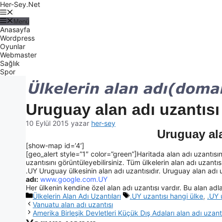
Her-Sey.Net
Menü
Anasayfa
Wordpress
Oyunlar
Webmaster
Sağlık
Spor
Uruguay alan adı uzantısı
10 Eylül 2015
yazar
her-sey
Uruguay ala
[show-map id=’4′]
[geo_alert style=”1″ color=”green”]Haritada alan adı uzantısın
uzantısını görüntüleyebilirsiniz. Tüm ülkelerin alan adı uzantısı 
.UY Uruguay ülkesinin alan adı uzantısıdır. Uruguay alan adı uz
adı:
www.google.com.UY
Her ülkenin kendine özel alan adı uzantısı vardır. Bu alan adlar
Ülkelerin Alan Adı Uzantıları
.UY uzantısı hangi ülke
,
.UY 
Vanuatu alan adı uzantısı
Amerika Birleşik Devletleri Küçük Dış Adaları alan adı uzant