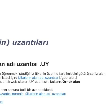
n adı uzantısı .UY
ı öğrenmek istediğiniz ülkenin üzerine fare imlecini götürürseniz alan
listesi için:
Ülkelerin alan adı uzantıları
[/geo_alert]
antılı web siteler .UY uzantısını kullanır.
Örnek alan
ının sonuna belli bir uzantı eklenir.
uzantısı nerenin
,
ülkelerin alan adı uzantıları
ısı