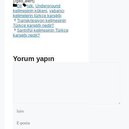
[/geo_alert]
Dil
tdk
,
Underground
kelimesinin kökeni
,
yabancı
kelimelerin türkçe karşılığı
Transkripsiyon kelimesinin
Türkçe karşılığı nedir?
Santrifüj kelimesinin Türkçe
karşılığı nedir?
Yorum yapın