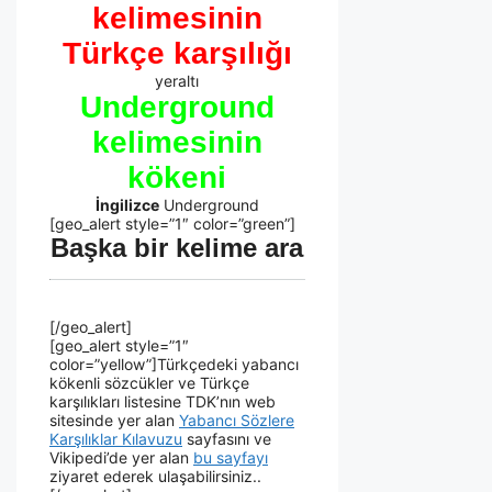
kelimesinin
Türkçe karşılığı
yeraltı
Underground
kelimesinin
kökeni
İngilizce
Underground
[geo_alert style=”1″ color=”green”]
Başka bir kelime ara
[/geo_alert]
[geo_alert style=”1″
color=”yellow”]Türkçedeki yabancı
kökenli sözcükler ve Türkçe
karşılıkları listesine TDK’nın web
sitesinde yer alan
Yabancı Sözlere
Karşılıklar Kılavuzu
sayfasını ve
Vikipedi’de yer alan
bu sayfayı
ziyaret ederek ulaşabilirsiniz..