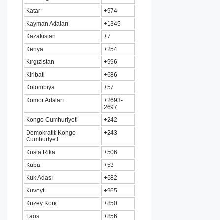
Katar
+974
Kayman Adaları
+1345
Kazakistan
+7
Kenya
+254
Kırgızistan
+996
Kiribati
+686
Kolombiya
+57
Komor Adaları
+2693-
2697
Kongo Cumhuriyeti
+242
Demokratik Kongo
+243
Cumhuriyeti
Kosta Rika
+506
Küba
+53
Kuk Adası
+682
Kuveyt
+965
Kuzey Kore
+850
Laos
+856