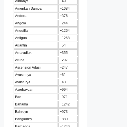
Almanya
+49
Amerikan Samoa
+1684
Andorra
+376
Angola
+244
Anguilla
+1264
Antigua
+1268
Arjantın
+54
Arnavutluk
+355
Aruba
+297
Ascension Adası
+247
Avustralya
+61
Avusturya
+43
Azerbaycan
+994
Bae
+971
Bahama
+1242
Bahreyn
+973
Bangladeş
+880
Barbados
+1246