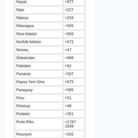
Nepal
+977
Nijer
+227
Nijerya
+234
Nikaragua
+505
Niue Adaları
+683
Norfolk Adaları
+672
Norveç
+47
Özbekistan
+998
Pakistan
+92
Panama
+507
Papua Yeni Gine
+675
Paraguay
+595
Peru
+51
Polonya
+48
Portekiz
+351
Porto Riko
+1787-
1939
Reunyon
+262