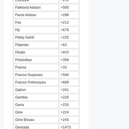
Etiyopya
+251
Falkland Adaları
+500
Faroe Adaları
+298
Fas
+212
Fiji
+679
Fildişi Sahili
+225
Filipinler
+63
Filistin
+970
Finlandiya
+358
Fransa
+33
Fransız Guyanası
+594
Fransız Polinezyası
+689
Gabon
+241
Gambia
+220
Gana
+233
Gine
+224
Gine Bissau
+245
Grenada
+1473