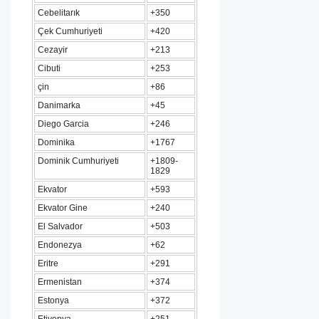
Cebelitarık
+350
Çek Cumhuriyeti
+420
Cezayir
+213
Cibuti
+253
çin
+86
Danimarka
+45
Diego Garcia
+246
Dominika
+1767
Dominik Cumhuriyeti
+1809-
1829
Ekvator
+593
Ekvator Gine
+240
El Salvador
+503
Endonezya
+62
Eritre
+291
Ermenistan
+374
Estonya
+372