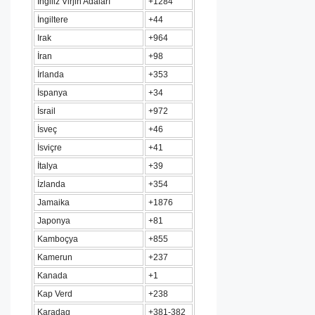
İngiliz Virjin Adaları
+1284
İngiltere
+44
Irak
+964
İran
+98
İrlanda
+353
İspanya
+34
İsrail
+972
İsveç
+46
İsviçre
+41
İtalya
+39
İzlanda
+354
Jamaika
+1876
Japonya
+81
Kamboçya
+855
Kamerun
+237
Kanada
+1
Kap Verd
+238
Karadag
+381-382