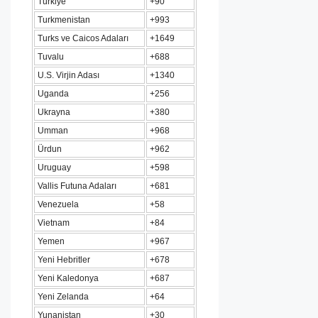
Turkiye
+90
Turkmenistan
+993
Turks ve Caicos Adaları
+1649
Tuvalu
+688
U.S. Virjin Adası
+1340
Uganda
+256
Ukrayna
+380
Umman
+968
Ürdun
+962
Uruguay
+598
Vallis Futuna Adaları
+681
Venezuela
+58
Vietnam
+84
Yemen
+967
Yeni Hebritler
+678
Yeni Kaledonya
+687
Yeni Zelanda
+64
Yunanistan
+30