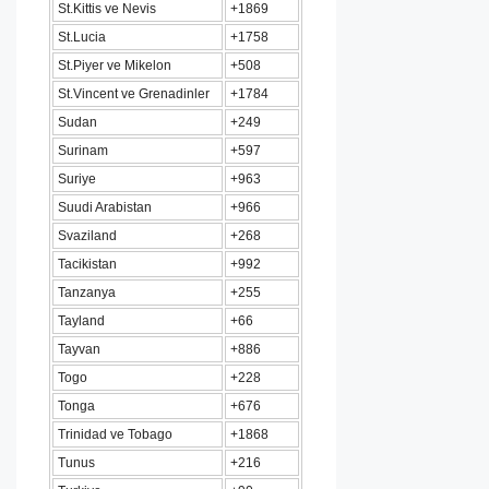
St.Kittis ve Nevis
+1869
St.Lucia
+1758
St.Piyer ve Mikelon
+508
St.Vincent ve Grenadinler
+1784
Sudan
+249
Surinam
+597
Suriye
+963
Suudi Arabistan
+966
Svaziland
+268
Tacikistan
+992
Tanzanya
+255
Tayland
+66
Tayvan
+886
Togo
+228
Tonga
+676
Trinidad ve Tobago
+1868
Tunus
+216