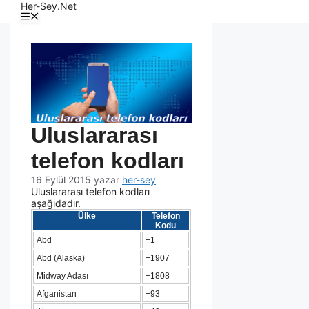
Her-Sey.Net
Uluslararası
telefon kodları
16 Eylül 2015
yazar
her-sey
Uluslararası telefon kodları
aşağıdadır.
Ülke
Telefon
Kodu
Abd
+1
Abd (Alaska)
+1907
Midway Adası
+1808
Afganistan
+93