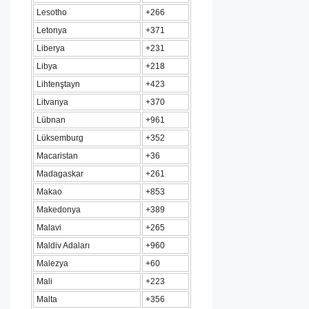
Lesotho
+266
Letonya
+371
Liberya
+231
Libya
+218
Lihtenştayn
+423
Litvanya
+370
Lübnan
+961
Lüksemburg
+352
Macaristan
+36
Madagaskar
+261
Makao
+853
Makedonya
+389
Malavi
+265
Maldiv Adaları
+960
Malezya
+60
Mali
+223
Malta
+356