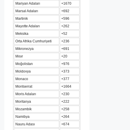
Mariyan Adaları
+1670
Marsal Adaları
+692
Martinik
+596
Mayotte Adaları
+262
Meksika
+52
Orta Afrika Cumhuriyeti
+236
Mikronezya
+691
Mısır
+20
Moğolistan
+976
Moldovya
+373
Monaco
+377
Montserrat
+1664
Moris Adaları
+230
Moritanya
+222
Mozambik
+258
Namibya
+264
Nauru Adası
+674