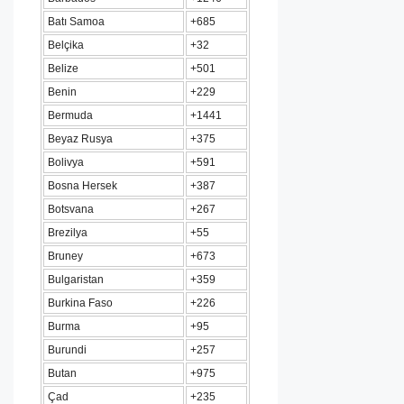
Batı Samoa
+685
Belçika
+32
Belize
+501
Benin
+229
Bermuda
+1441
Beyaz Rusya
+375
Bolivya
+591
Bosna Hersek
+387
Botsvana
+267
Brezilya
+55
Bruney
+673
Bulgaristan
+359
Burkina Faso
+226
Burma
+95
Burundi
+257
Butan
+975
Çad
+235