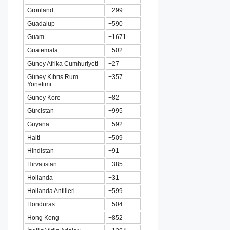
Grönland
+299
Guadalup
+590
Guam
+1671
Guatemala
+502
Güney Afrika Cumhuriyeti
+27
Güney Kıbrıs Rum
+357
Yonetimi
Güney Kore
+82
Gürcistan
+995
Guyana
+592
Haiti
+509
Hindistan
+91
Hırvatistan
+385
Hollanda
+31
Hollanda Antilleri
+599
Honduras
+504
Hong Kong
+852