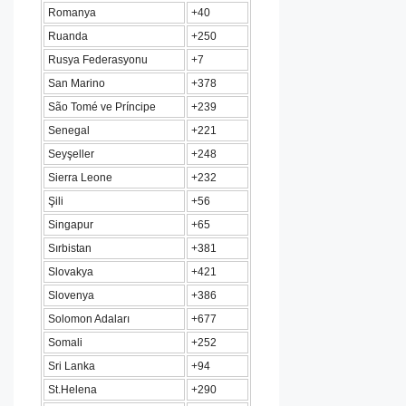
Romanya
+40
Ruanda
+250
Rusya Federasyonu
+7
San Marino
+378
São Tomé ve Príncipe
+239
Senegal
+221
Seyşeller
+248
Sierra Leone
+232
Şili
+56
Singapur
+65
Sırbistan
+381
Slovakya
+421
Slovenya
+386
Solomon Adaları
+677
Somali
+252
Sri Lanka
+94
St.Helena
+290