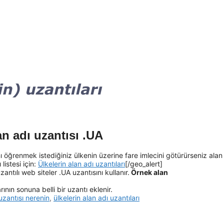
n adı uzantısı .UA
ı öğrenmek istediğiniz ülkenin üzerine fare imlecini götürürseniz alan
listesi için:
Ülkelerin alan adı uzantıları
[/geo_alert]
ntılı web siteler .UA uzantısını kullanır.
Örnek alan
ının sonuna belli bir uzantı eklenir.
uzantısı nerenin
,
ülkelerin alan adı uzantıları