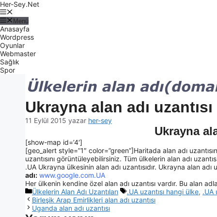
Her-Sey.Net
Menü
Anasayfa
Wordpress
Oyunlar
Webmaster
Sağlık
Spor
Ukrayna alan adı uzantısı
11 Eylül 2015
yazar
her-sey
Ukrayna ala
[show-map id=’4′]
[geo_alert style=”1″ color=”green”]Haritada alan adı uzantısın
uzantısını görüntüleyebilirsiniz. Tüm ülkelerin alan adı uzantısı 
.UA Ukrayna ülkesinin alan adı uzantısıdır. Ukrayna alan adı uza
adı:
www.google.com.UA
Her ülkenin kendine özel alan adı uzantısı vardır. Bu alan adlar
Ülkelerin Alan Adı Uzantıları
.UA uzantısı hangi ülke
,
.UA 
Birleşik Arap Emirlikleri alan adı uzantısı
Uganda alan adı uzantısı