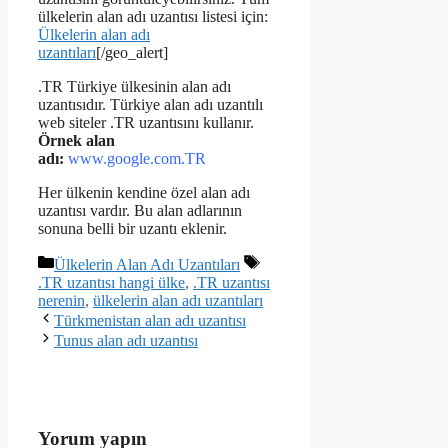
ülkelerin alan adı uzantısı listesi için:
Ülkelerin alan adı
uzantıları
[/geo_alert]
.TR Türkiye ülkesinin alan adı
uzantısıdır. Türkiye alan adı uzantılı
web siteler .TR uzantısını kullanır.
Örnek alan
adı:
www.google.com.TR
Her ülkenin kendine özel alan adı
uzantısı vardır. Bu alan adlarının
sonuna belli bir uzantı eklenir.
Kategoriler
Ülkelerin Alan Adı Uzantıları
Etiketler
.TR uzantısı hangi ülke
,
.TR uzantısı
nerenin
,
ülkelerin alan adı uzantıları
Türkmenistan alan adı uzantısı
Tunus alan adı uzantısı
Yorum yapın