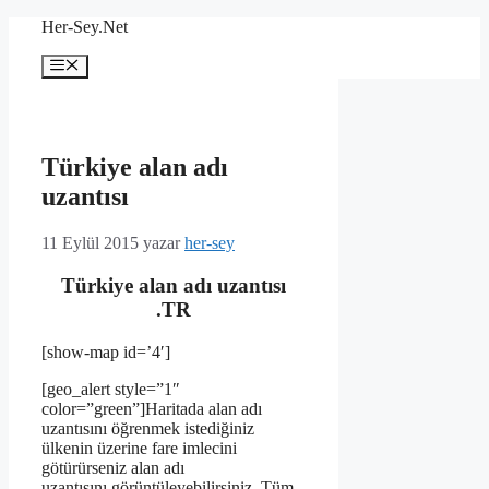
İçeriğe
Her-Sey.Net
atla
Menü
Türkiye alan adı
uzantısı
11 Eylül 2015
yazar
her-sey
Türkiye alan adı uzantısı
.TR
[show-map id=’4′]
[geo_alert style=”1″
color=”green”]Haritada alan adı
uzantısını öğrenmek istediğiniz
ülkenin üzerine fare imlecini
götürürseniz alan adı
uzantısını görüntüleyebilirsiniz. Tüm