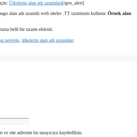
için:
Ülkelerin alan adı uzantıları
[/geo_alert]
go alan adı uzantılı web siteler .TT uzantısını kullanır.
Örnek alan
una belli bir uzantı eklenir.
sı nerenin
,
ülkelerin alan adı uzantıları
 ve site adresim bu tarayıcıya kaydedilsin.