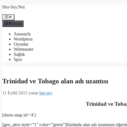
İçeriğe
Her-Sey.Net
atla
Menü
Menü
Anasayfa
Wordpress
Oyunlar
Webmaster
Sağlık
Spor
Trinidad ve Tobago alan adı uzantısı
11 Eylül 2015
yazar
her-sey
Trinidad ve Tobag
[show-map id=’4′]
[geo_alert style=”1″ color=”green”]Haritada alan adı uzantısını öğrenm