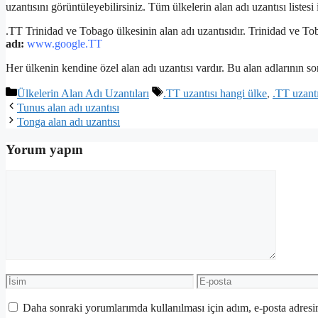
uzantısını görüntüleyebilirsiniz. Tüm ülkelerin alan adı uzantısı listesi 
.TT Trinidad ve Tobago ülkesinin alan adı uzantısıdır. Trinidad ve Toba
adı:
www.google.TT
Her ülkenin kendine özel alan adı uzantısı vardır. Bu alan adlarının son
Kategoriler
Etiketler
Ülkelerin Alan Adı Uzantıları
.TT uzantısı hangi ülke
,
.TT uzantı
Tunus alan adı uzantısı
Tonga alan adı uzantısı
Yorum yapın
Yorum
İsim
E-
posta
Daha sonraki yorumlarımda kullanılması için adım, e-posta adresim