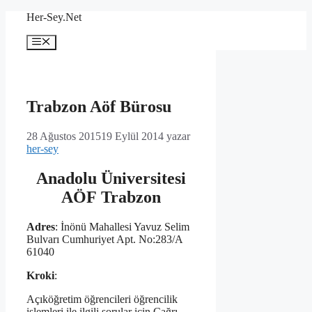
İçeriğe
Her-Sey.Net
atla
Menü
Trabzon Aöf Bürosu
28 Ağustos 2015
19 Eylül 2014
yazar
her-sey
Anadolu Üniversitesi
AÖF Trabzon
Adres
: İnönü Mahallesi Yavuz Selim
Bulvarı Cumhuriyet Apt. No:283/A
61040
Kroki
:
Açıköğretim öğrencileri öğrencilik
işlemleri ile ilgili sorular için Çağrı