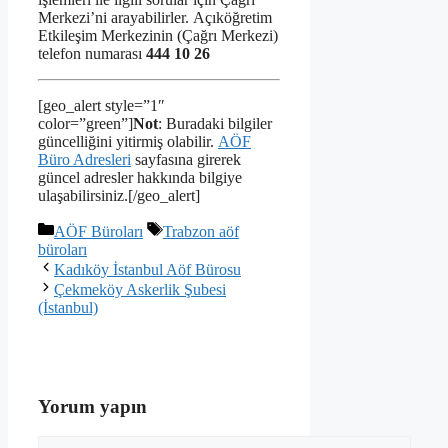
Merkezi’ni arayabilirler. Açıköğretim
Etkileşim Merkezinin (Çağrı Merkezi)
telefon numarası
444 10 26
[geo_alert style=”1″
color=”green”]
Not
: Buradaki bilgiler
güncelliğini yitirmiş olabilir.
AÖF
Büro Adresleri
sayfasına girerek
güncel adresler hakkında bilgiye
ulaşabilirsiniz.[/geo_alert]
Kategoriler
Etiketler
AÖF Büroları
Trabzon aöf
büroları
Kadıköy İstanbul Aöf Bürosu
Çekmeköy Askerlik Şubesi
(İstanbul)
Yorum yapın
Yorum