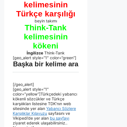
kelimesinin
Türkçe karşılığı
beyin takımı
Think-Tank
kelimesinin
kökeni
İngilizce
Think-Tank
[geo_alert style=”1″ color=”green”]
Başka bir kelime ara
[/geo_alert]
[geo_alert style=”1″
color=”yellow”]Türkçedeki yabancı
kökenli sözcükler ve Türkçe
karşılıkları listesine TDK’nın web
sitesinde yer alan
Yabancı Sözlere
Karşılıklar Kılavuzu
sayfasını ve
Vikipedi’de yer alan
bu sayfayı
ziyaret ederek ulaşabilirsiniz..