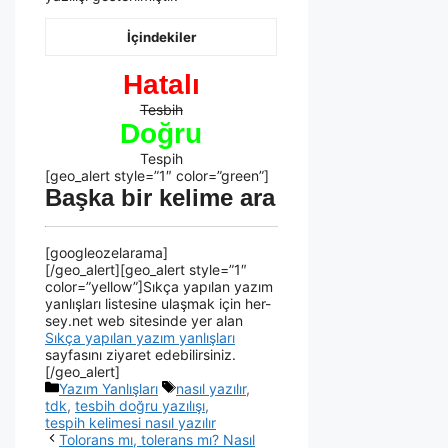
İçindekiler
Hatalı
Tesbih
Doğru
Tespih
[geo_alert style=”1″ color=”green”]
Başka bir kelime ara
[googleozelarama]
[/geo_alert][geo_alert style=”1″
color=”yellow”]Sıkça yapılan yazım
yanlışları listesine ulaşmak için her-
sey.net web sitesinde yer alan
Sıkça yapılan yazım yanlışları
sayfasını ziyaret edebilirsiniz.
[/geo_alert]
Yazım Yanlışları
nasıl yazılır
,
tdk
,
tesbih doğru yazılışı
,
tespih kelimesi nasıl yazılır
Tolorans mı, tolerans mı? Nasıl