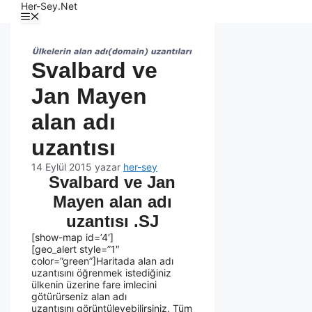
Her-Sey.Net
Svalbard ve
Jan Mayen
alan adı
uzantısı
14 Eylül 2015
yazar
her-sey
Svalbard ve Jan
Mayen alan adı
uzantısı .SJ
[show-map id=’4′]
[geo_alert style=”1″
color=”green”]Haritada alan adı
uzantısını öğrenmek istediğiniz
ülkenin üzerine fare imlecini
götürürseniz alan adı
uzantısını görüntüleyebilirsiniz. Tüm