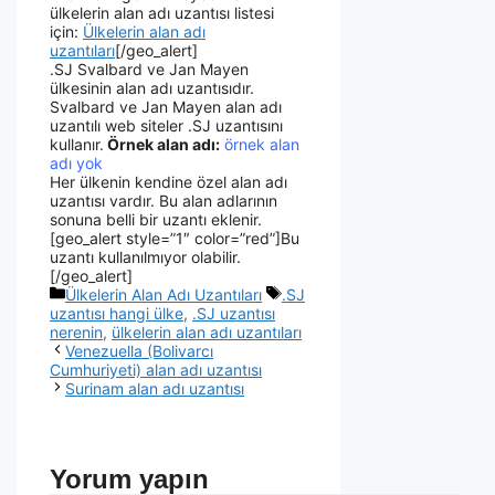
ülkelerin alan adı uzantısı listesi
için:
Ülkelerin alan adı
uzantıları
[/geo_alert]
.SJ Svalbard ve Jan Mayen
ülkesinin alan adı uzantısıdır.
Svalbard ve Jan Mayen alan adı
uzantılı web siteler .SJ uzantısını
kullanır.
Örnek alan adı:
örnek alan
adı yok
Her ülkenin kendine özel alan adı
uzantısı vardır. Bu alan adlarının
sonuna belli bir uzantı eklenir.
[geo_alert style=”1″ color=”red”]Bu
uzantı kullanılmıyor olabilir.
[/geo_alert]
Ülkelerin Alan Adı Uzantıları
.SJ
uzantısı hangi ülke
,
.SJ uzantısı
nerenin
,
ülkelerin alan adı uzantıları
Venezuella (Bolivarcı
Cumhuriyeti) alan adı uzantısı
Surinam alan adı uzantısı
Yorum yapın