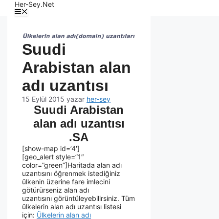
Her-Sey.Net
Suudi
Arabistan alan
adı uzantısı
15 Eylül 2015
yazar
her-sey
Suudi Arabistan
alan adı uzantısı
.SA
[show-map id=’4′]
[geo_alert style=”1″
color=”green”]Haritada alan adı
uzantısını öğrenmek istediğiniz
ülkenin üzerine fare imlecini
götürürseniz alan adı
uzantısını görüntüleyebilirsiniz. Tüm
ülkelerin alan adı uzantısı listesi
için:
Ülkelerin alan adı