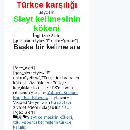
Türkçe karşılığı
saydam
Slayt kelimesinin
kökeni
İngilizce
Slide
[geo_alert style=”1″ color=”green”]
Başka bir kelime ara
[/geo_alert]
[geo_alert style=”1″
color=”yellow”]Türkçedeki yabancı
kökenli sözcükler ve Türkçe
karşılıkları listesine TDK’nın web
sitesinde yer alan
Yabancı Sözlere
Karşılıklar Kılavuzu
sayfasını ve
Vikipedi’de yer alan
bu sayfayı
ziyaret ederek ulaşabilirsiniz..
[/geo_alert]
Dil
Slayt kelimesinin kökeni
,
tdk
,
yabancı kelimelerin türkçe
karşılığı