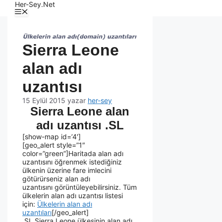
Her-Sey.Net
Sierra Leone
alan adı
uzantısı
15 Eylül 2015
yazar
her-sey
Sierra Leone alan
adı uzantısı .SL
[show-map id=’4′]
[geo_alert style=”1″
color=”green”]Haritada alan adı
uzantısını öğrenmek istediğiniz
ülkenin üzerine fare imlecini
götürürseniz alan adı
uzantısını görüntüleyebilirsiniz. Tüm
ülkelerin alan adı uzantısı listesi
için:
Ülkelerin alan adı
uzantıları
[/geo_alert]
.SL Sierra Leone ülkesinin alan adı