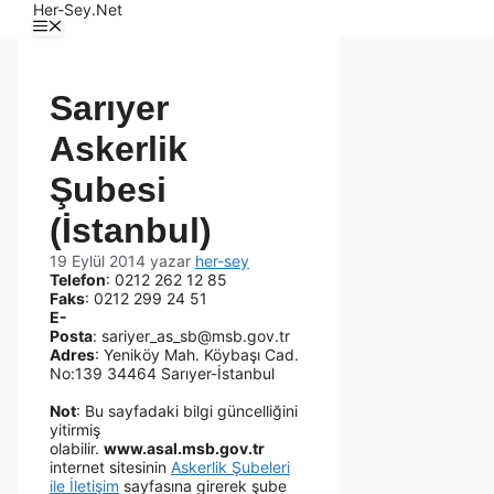
Her-Sey.Net
Sarıyer
Askerlik
Şubesi
(İstanbul)
19 Eylül 2014
yazar
her-sey
Telefon
: 0212 262 12 85
Faks
: 0212 299 24 51
E-
Posta
: sariyer_as_sb@msb.gov.tr
Adres
: Yeniköy Mah. Köybaşı Cad.
No:139 34464 Sarıyer-İstanbul
Not
: Bu sayfadaki bilgi güncelliğini
yitirmiş
olabilir.
www.asal.msb.gov.tr
internet sitesinin
Askerlik Şubeleri
ile İletişim
sayfasına girerek şube