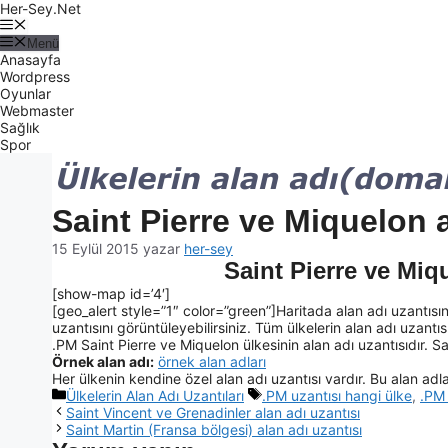
Her-Sey.Net
Menü
Anasayfa
Wordpress
Oyunlar
Webmaster
Sağlık
Spor
Saint Pierre ve Miquelon a
15 Eylül 2015
yazar
her-sey
Saint Pierre ve Miq
[show-map id=’4′]
[geo_alert style=”1″ color=”green”]Haritada alan adı uzantısın
uzantısını görüntüleyebilirsiniz. Tüm ülkelerin alan adı uzantısı 
.PM Saint Pierre ve Miquelon ülkesinin alan adı uzantısıdır. Sai
Örnek alan adı:
örnek alan adları
Her ülkenin kendine özel alan adı uzantısı vardır. Bu alan adlar
Ülkelerin Alan Adı Uzantıları
.PM uzantısı hangi ülke
,
.PM 
Saint Vincent ve Grenadinler alan adı uzantısı
Saint Martin (Fransa bölgesi) alan adı uzantısı