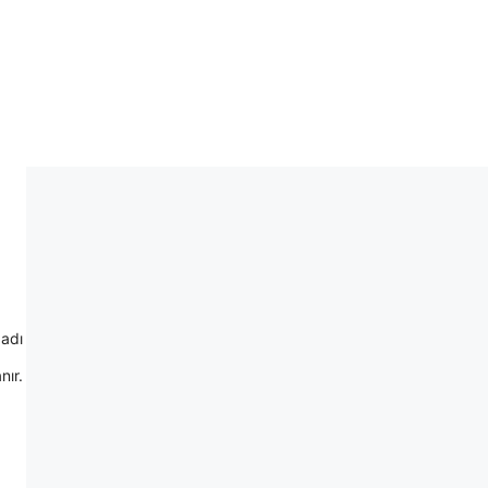
 adı
nır.