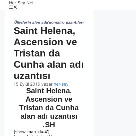
Her-Sey.Net
Saint Helena,
Ascension ve
Tristan da
Cunha alan adı
uzantısı
15 Eylül 2015
yazar
her-sey
Saint Helena,
Ascension ve
Tristan da Cunha
alan adı uzantısı
.SH
[show-map id=’4′]