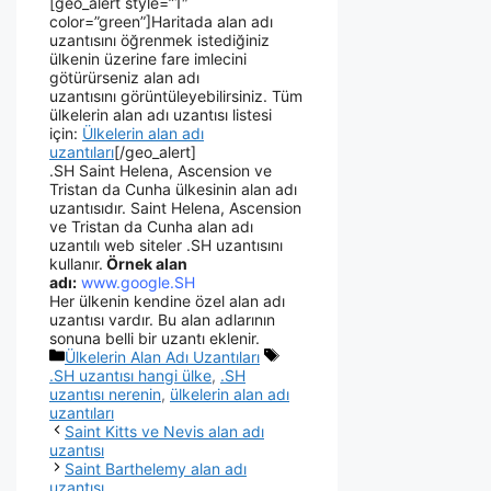
[geo_alert style=”1″
color=”green”]Haritada alan adı
uzantısını öğrenmek istediğiniz
ülkenin üzerine fare imlecini
götürürseniz alan adı
uzantısını görüntüleyebilirsiniz. Tüm
ülkelerin alan adı uzantısı listesi
için:
Ülkelerin alan adı
uzantıları
[/geo_alert]
.SH Saint Helena, Ascension ve
Tristan da Cunha ülkesinin alan adı
uzantısıdır. Saint Helena, Ascension
ve Tristan da Cunha alan adı
uzantılı web siteler .SH uzantısını
kullanır.
Örnek alan
adı:
www.google.SH
Her ülkenin kendine özel alan adı
uzantısı vardır. Bu alan adlarının
sonuna belli bir uzantı eklenir.
Ülkelerin Alan Adı Uzantıları
.SH uzantısı hangi ülke
,
.SH
uzantısı nerenin
,
ülkelerin alan adı
uzantıları
Saint Kitts ve Nevis alan adı
uzantısı
Saint Barthelemy alan adı
uzantısı