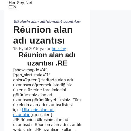
Her-Sey.Net
Réunion alan
adı uzantısı
15 Eylül 2015
yazar
her-sey
Réunion alan adı
uzantısı .RE
[show-map id=’4′]
[geo_alert style=”1″
color=”green”]Haritada alan adı
uzantısını öğrenmek istediğiniz
ülkenin üzerine fare imlecini
götürürseniz alan adı
uzantısını görüntüleyebilirsiniz. Tüm
ülkelerin alan adı uzantısı listesi
için:
Ülkelerin alan adı
uzantıları
[/geo_alert]
.RE Réunion ülkesinin alan adı
uzantısıdır. Réunion alan adı uzantılı
web siteler .RE uzantısını kullanır.