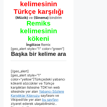
kelimesinin
Türkçe karşılığı
(Müzik)
ve
(Sinema)
bindirim
Remiks
kelimesinin
kökeni
İngilizce
Remix
[geo_alert style=”1″ color=”green”]
Başka bir kelime ara
[/geo_alert]
[geo_alert style=”1″
color=”yellow”]Türkçedeki yabancı
kökenli sözcükler ve Türkçe
karşılıkları listesine TDK’nın web
sitesinde yer alan
Yabancı Sözlere
Karşılıklar Kılavuzu
sayfasını ve
Vikipedi’de yer alan
bu sayfayı
ziyaret ederek ulaşabilirsiniz..