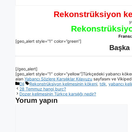
Rekonstrüksiyon kel
y
Rekonstrüksiyo
Fransı
[geo_alert style=”1″ color=”green”]
Başka 
[/geo_alert]
[geo_alert style=”1″ color=”yellow”]Türkçedeki yabancı kökenl
alan
Yabancı Sözlere Karşılıklar Kılavuzu
sayfasını ve Vikiped
Dil
Rekonstrüksiyon kelimesinin kökeni
,
tdk
,
yabancı keli
28 Temmuz hangi burç?
Dozer kelimesinin Türkçe karşılığı nedir?
Yorum yapın