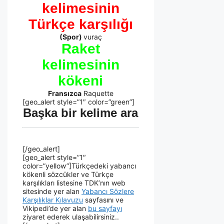
kelimesinin
Türkçe karşılığı
(Spor)
vuraç
Raket
kelimesinin
kökeni
Fransızca
Raquette
[geo_alert style=”1″ color=”green”]
Başka bir kelime ara
[/geo_alert]
[geo_alert style=”1″
color=”yellow”]Türkçedeki yabancı
kökenli sözcükler ve Türkçe
karşılıkları listesine TDK’nın web
sitesinde yer alan
Yabancı Sözlere
Karşılıklar Kılavuzu
sayfasını ve
Vikipedi’de yer alan
bu sayfayı
ziyaret ederek ulaşabilirsiniz..