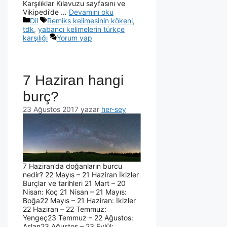
Karşılıklar Kılavuzu sayfasını ve
Vikipedi’de …
Devamını oku
Dil
Remiks kelimesinin kökeni
,
tdk
,
yabancı kelimelerin türkçe
karşılığı
Yorum yap
7 Haziran hangi
burç?
23 Ağustos 2017
yazar
her-sey
7 Haziran’da doğanların burcu
nedir? 22 Mayıs – 21 Haziran İkizler
Burçlar ve tarihleri 21 Mart – 20
Nisan: Koç 21 Nisan – 21 Mayıs:
Boğa22 Mayıs – 21 Haziran: İkizler
22 Haziran – 22 Temmuz:
Yengeç23 Temmuz – 22 Ağustos:
Aslan23 Ağustos – 23 Eylül: