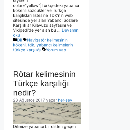
style=”1″
color=”yellow”]Türkçedeki yabancı
kökenli sözcükler ve Türkçe
karşılıkları listesine TDK’nın web
sitesinde yer alan Yabancı Sözlere
Karşılıklar Kılavuzu sayfasını ve
Vikipedi’de yer alan bu …
Devamını
oku
Dil
Navigatör kelimesinin
kökeni
,
tdk
,
yabancı kelimelerin
türkçe karşılığı
Yorum yap
Rötar kelimesinin
Türkçe karşılığı
nedir?
23 Ağustos 2017
yazar
her-sey
Dilimize yabancı bir dilden geçen