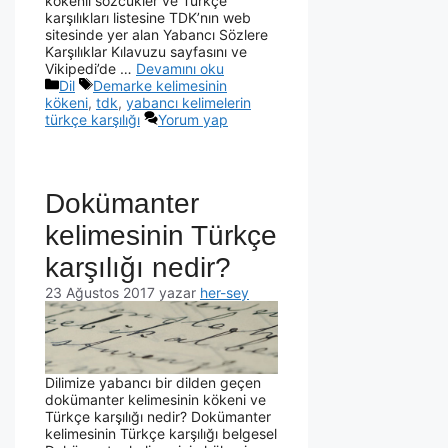
kökenli sözcükler ve Türkçe
karşılıkları listesine TDK’nın web
sitesinde yer alan Yabancı Sözlere
Karşılıklar Kılavuzu sayfasını ve
Vikipedi’de …
Devamını oku
Dil
Demarke kelimesinin
kökeni
,
tdk
,
yabancı kelimelerin
türkçe karşılığı
Yorum yap
Dokümanter
kelimesinin Türkçe
karşılığı nedir?
23 Ağustos 2017
yazar
her-sey
Dilimize yabancı bir dilden geçen
dokümanter kelimesinin kökeni ve
Türkçe karşılığı nedir? Dokümanter
kelimesinin Türkçe karşılığı belgesel