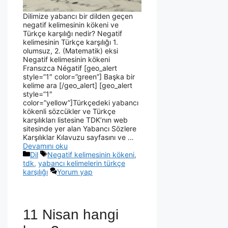
Dilimize yabancı bir dilden geçen
negatif kelimesinin kökeni ve
Türkçe karşılığı nedir? Negatif
kelimesinin Türkçe karşılığı 1.
olumsuz, 2. (Matematik) eksi
Negatif kelimesinin kökeni
Fransızca Négatif [geo_alert
style=”1″ color=”green”] Başka bir
kelime ara [/geo_alert] [geo_alert
style=”1″
color=”yellow”]Türkçedeki yabancı
kökenli sözcükler ve Türkçe
karşılıkları listesine TDK’nın web
sitesinde yer alan Yabancı Sözlere
Karşılıklar Kılavuzu sayfasını ve …
Devamını oku
Dil
Negatif kelimesinin kökeni
,
tdk
,
yabancı kelimelerin türkçe
karşılığı
Yorum yap
11 Nisan hangi