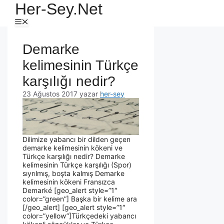
Her-Sey.Net
Demarke
kelimesinin Türkçe
karşılığı nedir?
23 Ağustos 2017
yazar
her-sey
Dilimize yabancı bir dilden geçen
demarke kelimesinin kökeni ve
Türkçe karşılığı nedir? Demarke
kelimesinin Türkçe karşılığı (Spor)
sıyrılmış, boşta kalmış Demarke
kelimesinin kökeni Fransızca
Demarké [geo_alert style=”1″
color=”green”] Başka bir kelime ara
[/geo_alert] [geo_alert style=”1″
color=”yellow”]Türkçedeki yabancı