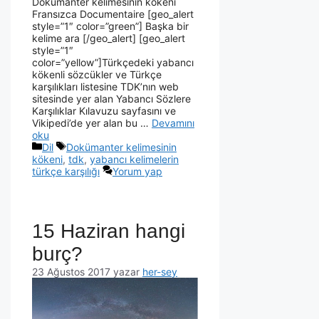
Dokümanter kelimesinin kökeni
Fransızca Documentaire [geo_alert
style=”1″ color=”green”] Başka bir
kelime ara [/geo_alert] [geo_alert
style=”1″
color=”yellow”]Türkçedeki yabancı
kökenli sözcükler ve Türkçe
karşılıkları listesine TDK’nın web
sitesinde yer alan Yabancı Sözlere
Karşılıklar Kılavuzu sayfasını ve
Vikipedi’de yer alan bu …
Devamını
oku
Dil
Dokümanter kelimesinin
kökeni
,
tdk
,
yabancı kelimelerin
türkçe karşılığı
Yorum yap
15 Haziran hangi
burç?
23 Ağustos 2017
yazar
her-sey