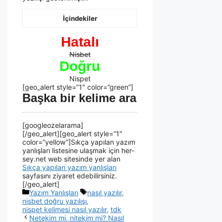
İçindekiler
Hatalı
Nisbet
Doğru
Nispet
[geo_alert style=”1″ color=”green”]
Başka bir kelime ara
[googleozelarama]
[/geo_alert][geo_alert style=”1″
color=”yellow”]Sıkça yapılan yazım
yanlışları listesine ulaşmak için her-
sey.net web sitesinde yer alan
Sıkça yapılan yazım yanlışları
sayfasını ziyaret edebilirsiniz.
[/geo_alert]
Yazım Yanlışları
nasıl yazılır
,
nisbet doğru yazılışı
,
nispet kelimesi nasıl yazılır
,
tdk
Netekim mi, nitekim mi? Nasıl