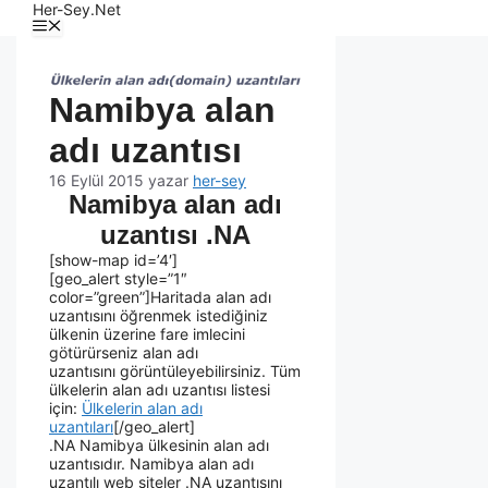
Her-Sey.Net
Namibya alan
adı uzantısı
16 Eylül 2015
yazar
her-sey
Namibya alan adı
uzantısı .NA
[show-map id=’4′]
[geo_alert style=”1″
color=”green”]Haritada alan adı
uzantısını öğrenmek istediğiniz
ülkenin üzerine fare imlecini
götürürseniz alan adı
uzantısını görüntüleyebilirsiniz. Tüm
ülkelerin alan adı uzantısı listesi
için:
Ülkelerin alan adı
uzantıları
[/geo_alert]
.NA Namibya ülkesinin alan adı
uzantısıdır. Namibya alan adı
uzantılı web siteler .NA uzantısını