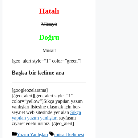
Hatalı
Müsayit
Doğru
Müsait
[geo_alert style=”1″ color=”green”]
Başka bir kelime ara
[googleozelarama]
[/geo_alert][geo_alert style=”1″
color=”yellow”]Sıkça yapılan yazım
yanlışları listesine ulaşmak için her-
sey.net web sitesinde yer alan
Sıkça
yapılan yazım yanlışları
sayfasını
ziyaret edebilirsiniz. [/geo_alert]
Kategoriler
Etiketler
Yazım Yanlışları
müsait kelimesi