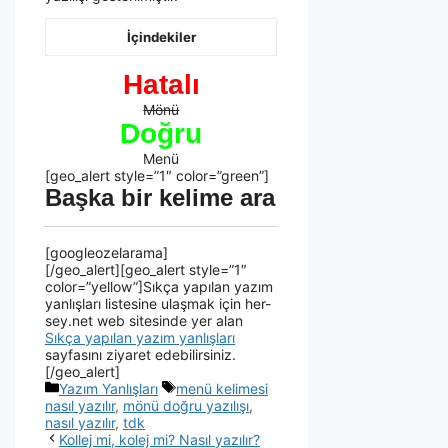
İçindekiler
Hatalı
Mönü
Doğru
Menü
[geo_alert style=”1″ color=”green”]
Başka bir kelime ara
[googleozelarama]
[/geo_alert][geo_alert style=”1″
color=”yellow”]Sıkça yapılan yazım
yanlışları listesine ulaşmak için her-
sey.net web sitesinde yer alan
Sıkça yapılan yazım yanlışları
sayfasını ziyaret edebilirsiniz.
[/geo_alert]
Yazım Yanlışları
menü kelimesi
nasıl yazılır
,
mönü doğru yazılışı
,
nasıl yazılır
,
tdk
Kollej mi, kolej mi? Nasıl yazılır?