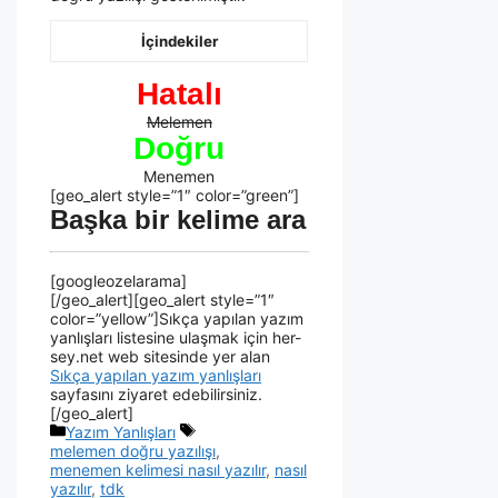
İçindekiler
Hatalı
Melemen
Doğru
Menemen
[geo_alert style=”1″ color=”green”]
Başka bir kelime ara
[googleozelarama]
[/geo_alert][geo_alert style=”1″
color=”yellow”]Sıkça yapılan yazım
yanlışları listesine ulaşmak için her-
sey.net web sitesinde yer alan
Sıkça yapılan yazım yanlışları
sayfasını ziyaret edebilirsiniz.
[/geo_alert]
Yazım Yanlışları
melemen doğru yazılışı
,
menemen kelimesi nasıl yazılır
,
nasıl
yazılır
,
tdk