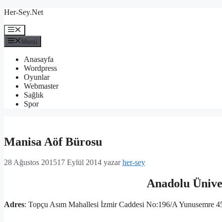
İçeriğe
Her-Sey.Net
atla
Menü
Menü
Anasayfa
Wordpress
Oyunlar
Webmaster
Sağlık
Spor
Manisa Aöf Bürosu
28 Ağustos 2015
17 Eylül 2014
yazar
her-sey
Anadolu Ünive
Adres
: Topçu Asım Mahallesi İzmir Caddesi No:196/A Yunusemre 4