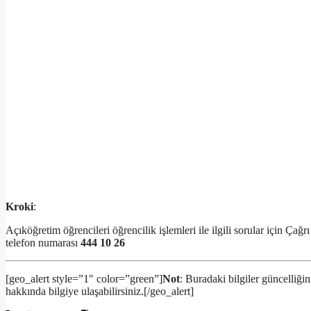
Kroki
:
Açıköğretim öğrencileri öğrencilik işlemleri ile ilgili sorular için Ça
telefon numarası
444 10 26
[geo_alert style=”1″ color=”green”]
Not
: Buradaki bilgiler güncelliğini
hakkında bilgiye ulaşabilirsiniz.[/geo_alert]