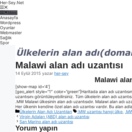
Her-Sey.Net
Menü
Anasayfa
Wordpress
Oyunlar
Webmaster
Sağlık
Spor
Malawi alan adı uzantısı
14 Eylül 2015
yazar
her-sey
Malawi ala
[show-map id=’4′]
[geo_alert style=”1″ color=”green”]Haritada alan adı uzantısın
uzantısını görüntüleyebilirsiniz. Tüm ülkelerin alan adı uzantısı 
.MW Malawi ülkesinin alan adı uzantısıdır. Malawi alan adı uzan
Her ülkenin kendine özel alan adı uzantısı vardır. Bu alan adlar
Ülkelerin Alan Adı Uzantıları
.MW uzantısı hangi ülke
,
.MW
Virgin Adaları (ABD) alan adı uzantısı
San Marino alan adı uzantısı
Yorum yapın