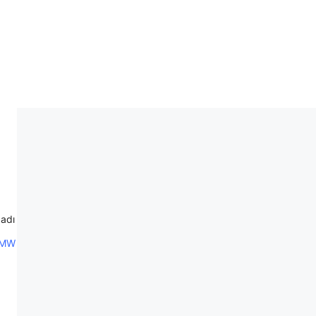
 adı
.MW