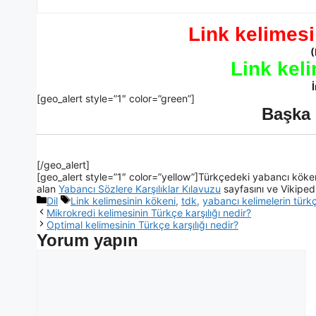
Link kelimesi
(
Link kel
İ
[geo_alert style=”1″ color=”green”]
Başka 
[/geo_alert]
[geo_alert style=”1″ color=”yellow”]Türkçedeki yabancı kökenl
alan
Yabancı Sözlere Karşılıklar Kılavuzu
sayfasını ve Vikiped
Dil
Link kelimesinin kökeni
,
tdk
,
yabancı kelimelerin türkç
Mikrokredi kelimesinin Türkçe karşılığı nedir?
Optimal kelimesinin Türkçe karşılığı nedir?
Yorum yapın