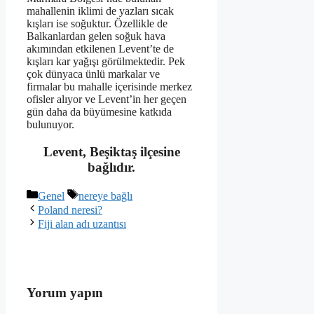
mahallenin iklimi de yazları sıcak
kışları ise soğuktur. Özellikle de
Balkanlardan gelen soğuk hava
akımından etkilenen Levent’te de
kışları kar yağışı görülmektedir. Pek
çok dünyaca ünlü markalar ve
firmalar bu mahalle içerisinde merkez
ofisler alıyor ve Levent’in her geçen
gün daha da büyümesine katkıda
bulunuyor.
Levent, Beşiktaş ilçesine
bağlıdır.
Kategoriler
Etiketler
Genel
nereye bağlı
Poland neresi?
Fiji alan adı uzantısı
Yorum yapın