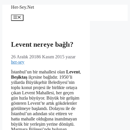
İçeriğe
Her-Sey.Net
atla
Menü
Levent nereye bağlı?
26 Aralık 2018
6 Kasım 2015
yazar
her-sey
İstanbul’un bir mahallesi olan
Levent
,
Beşiktaş
ilçesine bağlıdır. 1950’li
yıllarda Büyükşehir Belediyesi’nin
toplu konut projesi ile birlikte ortaya
çıkan Levent Mahallesi, her geçen
gün hızla büyüyor. Büyük bir gelişim
gösteren Levent’te artık gökdelenler
görülmeye başlandı. Dolayısı ile de
İstanbul’un adından söz ettiren ve
hatta mahalle olduğuna inanılmayan
büyük bir yerleşim yerine dönüştü.
Marmara Bölgesi’nde bulunan